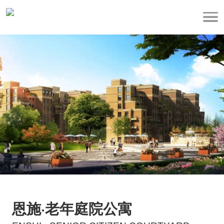
恩施·老年庭院公寓