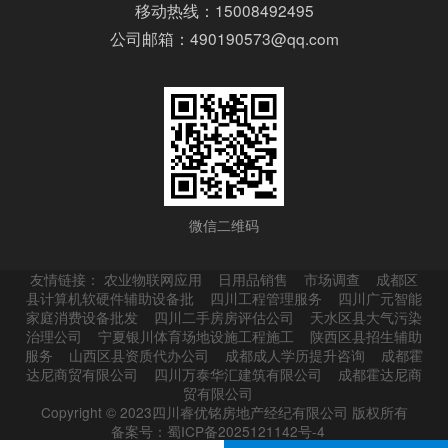
移动热线：15008492495
公司邮箱：490190573@qq.com
微信二维码
友情链接：
农业物联网应用
日用品销售
市场调查
成都区
县计算机软硬件辅助设备批
四川工程管理服务
四川广元智能
家庭消费设备批发
四川二手房房评估公司
天水区县大气污染
治理公司
宁夏银川体育场地设施工程施工
陕西区县招生辅助
服务
山西区县资质代办公司
成都成人学历提升咨询
成都霍
达尼商贸有限公司
四川万泰华汇建筑有限公司
成都霍达尼商
贸有限公司
Copyright © 2023四川睿优铭房地产经纪有限公司 版权所有
备案号：蜀ICP备2025121142号-4